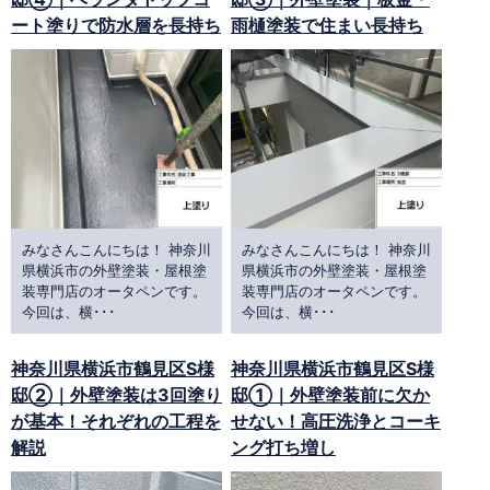
ート塗りで防水層を長持ち
雨樋塗装で住まい長持ち
みなさんこんにちは！ 神奈川
みなさんこんにちは！ 神奈川
県横浜市の外壁塗装・屋根塗
県横浜市の外壁塗装・屋根塗
装専門店のオータペンです。
装専門店のオータペンです。
今回は、横･･･
今回は、横･･･
神奈川県横浜市鶴見区S様
神奈川県横浜市鶴見区S様
邸②｜外壁塗装は3回塗り
邸①｜外壁塗装前に欠か
が基本！それぞれの工程を
せない！高圧洗浄とコーキ
解説
ング打ち増し