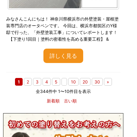
みなさんこんにちは！ 神奈川県横浜市の外壁塗装・屋根塗
装専門店のオータペンです。 今回は、横浜市都筑区のY様
邸で行った、「外壁塗装工事」についてレポートします！
【下塗り1回目｜塗料の密着性を高める重要工程】 &
詳しく見る
1
2
3
4
5
10
20
30
»
全344件中 1〜10件目を表示
新着順
古い順