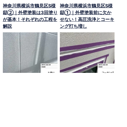
神奈川県横浜市鶴見区S様
神奈川県横浜市鶴見区S様
邸②｜外壁塗装は3回塗り
邸①｜外壁塗装前に欠か
が基本！それぞれの工程を
せない！高圧洗浄とコーキ
解説
ング打ち増し
みなさんこんにちは！ 神奈川
みなさんこんにちは！ 神奈川
県横浜市の外壁塗装・屋根塗
県横浜市の外壁塗装・屋根塗
装専門店のオータペンです。
装専門店のオータペンです。
今回は、横･･･
今回は、横･･･
過去の記事を見る