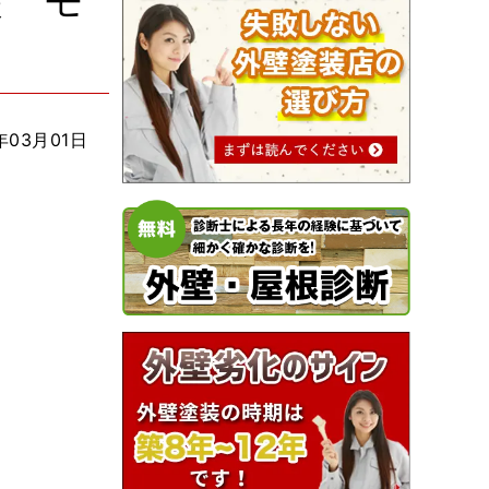
装 モ
年03月01日