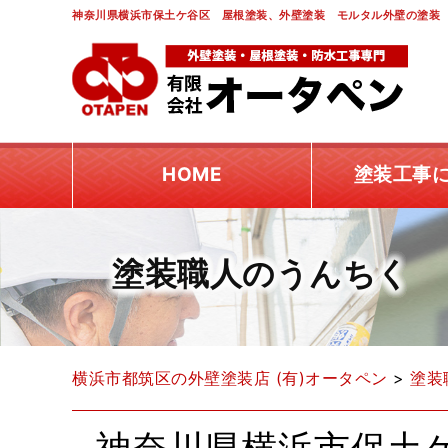
神奈川県横浜市保土ケ谷区 屋根塗装、外壁塗装 モルタル外壁の塗装 
HOME
塗装工事
塗装職人のうんちく
横浜市都筑区の外壁塗装店 (有)オータペン
>
塗装