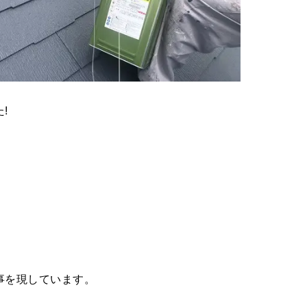
!
。
事を現しています。