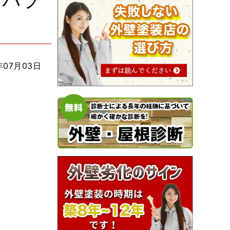
 パラ
年07月03日