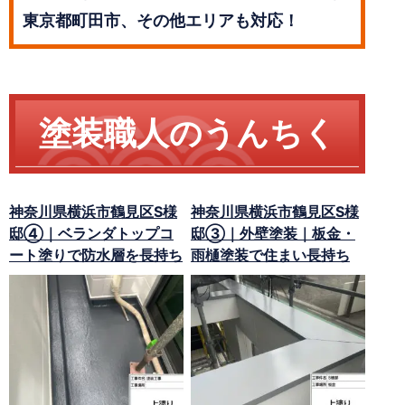
東京都町田市、その他エリアも対応！
塗装職人のうんちく
神奈川県横浜市鶴見区S様
神奈川県横浜市鶴見区S様
邸④｜ベランダトップコ
邸③｜外壁塗装｜板金・
ート塗りで防水層を長持ち
雨樋塗装で住まい長持ち