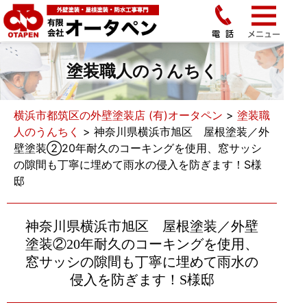
塗装職人のうんちく
横浜市都筑区の外壁塗装店 (有)オータペン
>
塗装職
人のうんちく
>
神奈川県横浜市旭区 屋根塗装／外
壁塗装②20年耐久のコーキングを使用、窓サッシ
の隙間も丁寧に埋めて雨水の侵入を防ぎます！S様
邸
神奈川県横浜市旭区 屋根塗装／外壁
塗装②20年耐久のコーキングを使用、
窓サッシの隙間も丁寧に埋めて雨水の
侵入を防ぎます！S様邸