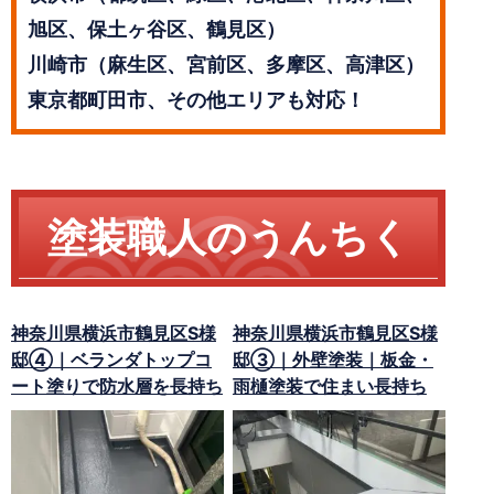
旭区、保土ヶ谷区、鶴見区）
川崎市（麻生区、宮前区、多摩区、高津区）
東京都町田市、その他エリアも対応！
塗装職人のうんちく
神奈川県横浜市鶴見区S様
神奈川県横浜市鶴見区S様
邸④｜ベランダトップコ
邸③｜外壁塗装｜板金・
ート塗りで防水層を長持ち
雨樋塗装で住まい長持ち