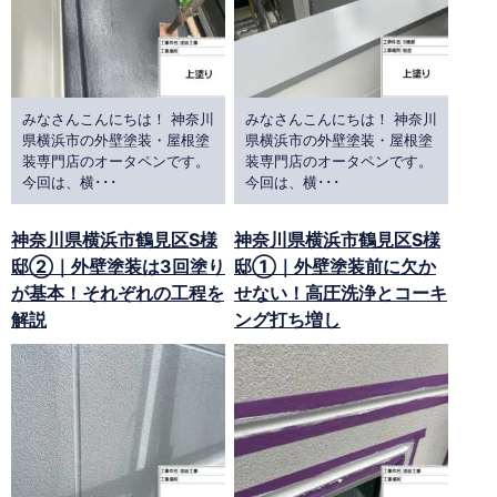
みなさんこんにちは！ 神奈川
みなさんこんにちは！ 神奈川
県横浜市の外壁塗装・屋根塗
県横浜市の外壁塗装・屋根塗
装専門店のオータペンです。
装専門店のオータペンです。
今回は、横･･･
今回は、横･･･
神奈川県横浜市鶴見区S様
神奈川県横浜市鶴見区S様
邸②｜外壁塗装は3回塗り
邸①｜外壁塗装前に欠か
が基本！それぞれの工程を
せない！高圧洗浄とコーキ
解説
ング打ち増し