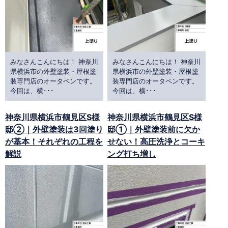
みなさんこんにちは！ 神奈川
みなさんこんにちは！ 神奈川
県横浜市の外壁塗装・屋根塗
県横浜市の外壁塗装・屋根塗
装専門店のオータペンです。
装専門店のオータペンです。
今回は、横･･･
今回は、横･･･
神奈川県横浜市鶴見区S様
神奈川県横浜市鶴見区S様
邸②｜外壁塗装は3回塗り
邸①｜外壁塗装前に欠か
が基本！それぞれの工程を
せない！高圧洗浄とコーキ
解説
ング打ち増し