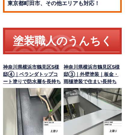
東京都町田市、その他エリアも対応！
塗装職人のうんちく
神奈川県横浜市鶴見区S様
神奈川県横浜市鶴見区S様
邸④｜ベランダトップコ
邸③｜外壁塗装｜板金・
ート塗りで防水層を長持ち
雨樋塗装で住まい長持ち