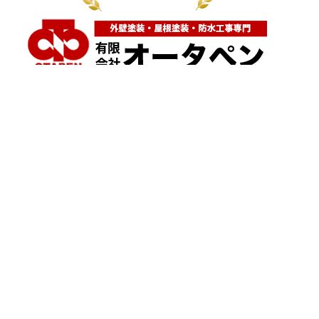
神奈川県横浜市都筑区大棚町604
点検・調査・お見積り・ご相談など
土日祝も対応します！
HOME
こんな症状が出たら
はじめて外壁塗装する方へ
塗装業者選びのポイント
職人の無料診断