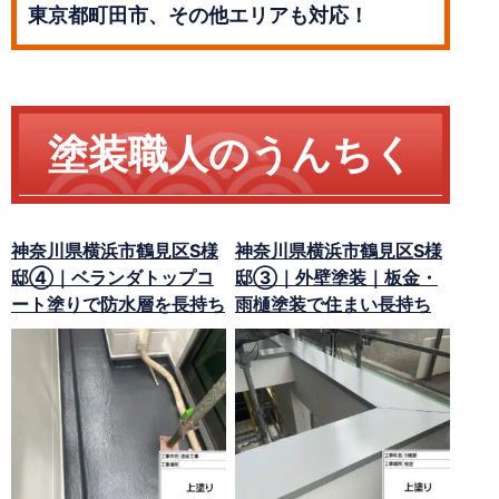
東京都町田市、その他エリアも対応！
塗装職人のうんちく
神奈川県横浜市鶴見区S様
神奈川県横浜市鶴見区S様
邸④｜ベランダトップコ
邸③｜外壁塗装｜板金・
ート塗りで防水層を長持ち
雨樋塗装で住まい長持ち