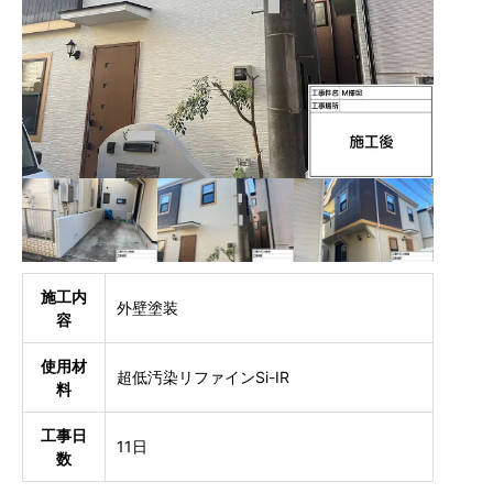
施工内
外壁塗装
容
使用材
超低汚染リファインSi-IR
料
工事日
11日
数