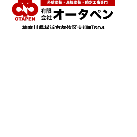
神奈川県横浜市都筑区大棚町604
点検・調査・お見積り・ご相談など
土日祝も対応します！
HOME
こんな症状が出たら
はじめて外壁塗装する方へ
塗装業者選びのポイント
職人の無料診断
外壁塗装