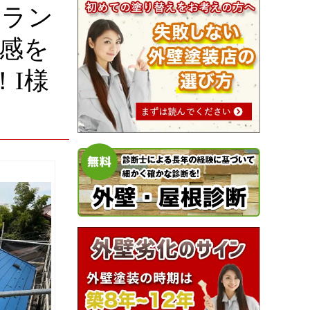
ベラン
感を
I様