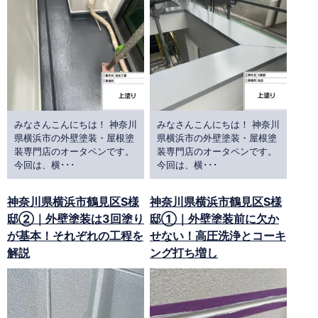
みなさんこんにちは！ 神奈川
みなさんこんにちは！ 神奈川
県横浜市の外壁塗装・屋根塗
県横浜市の外壁塗装・屋根塗
装専門店のオータペンです。
装専門店のオータペンです。
今回は、横･･･
今回は、横･･･
神奈川県横浜市鶴見区S様
神奈川県横浜市鶴見区S様
邸②｜外壁塗装は3回塗り
邸①｜外壁塗装前に欠か
が基本！それぞれの工程を
せない！高圧洗浄とコーキ
解説
ング打ち増し