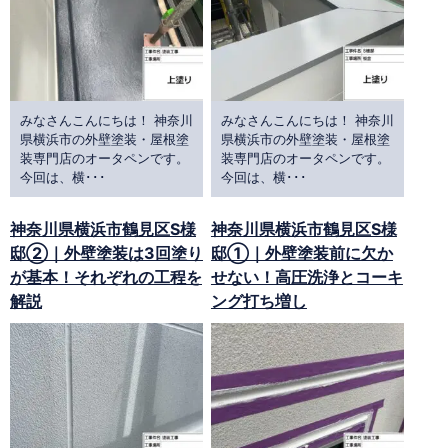
みなさんこんにちは！ 神奈川
みなさんこんにちは！ 神奈川
県横浜市の外壁塗装・屋根塗
県横浜市の外壁塗装・屋根塗
装専門店のオータペンです。
装専門店のオータペンです。
今回は、横･･･
今回は、横･･･
神奈川県横浜市鶴見区S様
神奈川県横浜市鶴見区S様
邸②｜外壁塗装は3回塗り
邸①｜外壁塗装前に欠か
が基本！それぞれの工程を
せない！高圧洗浄とコーキ
解説
ング打ち増し