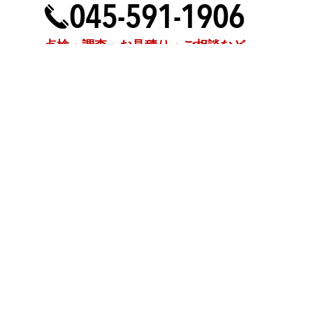
点検・調査・お見積り・ご相談など
土日祝も対応します！
HOME
こんな症状が出たら
はじめて外壁塗装する方へ
塗装業者選びのポイント
職人の無料診断
外壁塗装
屋根塗装
防水工事
漆喰工事