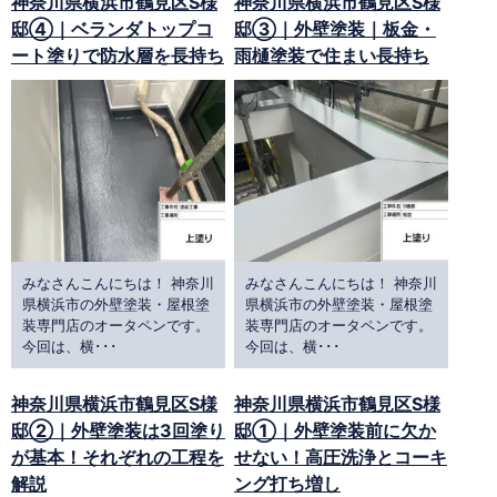
神奈川県横浜市鶴見区S様
神奈川県横浜市鶴見区S様
邸④｜ベランダトップコ
邸③｜外壁塗装｜板金・
ート塗りで防水層を長持ち
雨樋塗装で住まい長持ち
みなさんこんにちは！ 神奈川
みなさんこんにちは！ 神奈川
県横浜市の外壁塗装・屋根塗
県横浜市の外壁塗装・屋根塗
装専門店のオータペンです。
装専門店のオータペンです。
今回は、横･･･
今回は、横･･･
神奈川県横浜市鶴見区S様
神奈川県横浜市鶴見区S様
邸②｜外壁塗装は3回塗り
邸①｜外壁塗装前に欠か
が基本！それぞれの工程を
せない！高圧洗浄とコーキ
解説
ング打ち増し