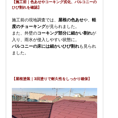
【施工前｜色あせやコーキング劣化、バルコニーの
ひび割れを確認】
施工前の現地調査では、
屋根の色あせ
や、
軽
度のチョーキング
が見られました。
また、外壁の
コーキング部分に細かい割れ
が
入り、雨水が侵入しやすい状態に。
バルコニーの床には細かいひび割れ
も見られ
ました。
【屋根塗装｜3回塗りで耐久性をしっかり確保】