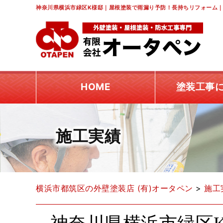
神奈川県横浜市緑区K様邸｜屋根塗装で雨漏り予防！長持ちリフォーム｜
HOME
塗装工事
施工実績
横浜市都筑区の外壁塗装店 (有)オータペン
>
施工