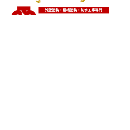
神奈川県横浜市都筑区大棚町604
点検・調査・お見積り・ご相談など
土日祝も対応します！
HOME
こんな症状が出たら
はじめて外壁塗装する方へ
塗装業者選びのポイント
職人の無料診断