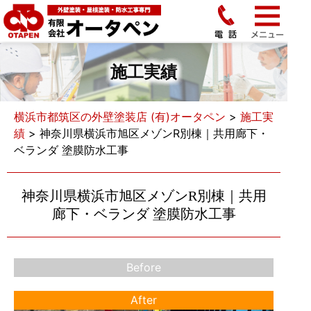
施工実績
横浜市都筑区の外壁塗装店 (有)オータペン
>
施工実
績
>
神奈川県横浜市旭区メゾンR別棟｜共用廊下・
ベランダ 塗膜防水工事
神奈川県横浜市旭区メゾンR別棟｜共用
廊下・ベランダ 塗膜防水工事
Before
After