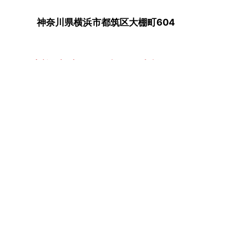
神奈川県横浜市都筑区大棚町604
点検・調査・お見積り・ご相談など
土日祝も対応します！
HOME
こんな症状が出たら
はじめて外壁塗装する方へ
塗装業者選びのポイント
職人の無料診断
外壁塗装
屋根塗装