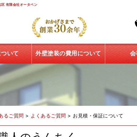
区 有限会社オータペン
について
外壁塗装の費用について
会
あるご質問
>
よくあるご質問
>
お見積・保証について