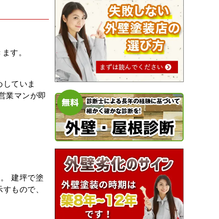
きます。
めしていま
営業マンが即
。 建坪で塗
示すもので、