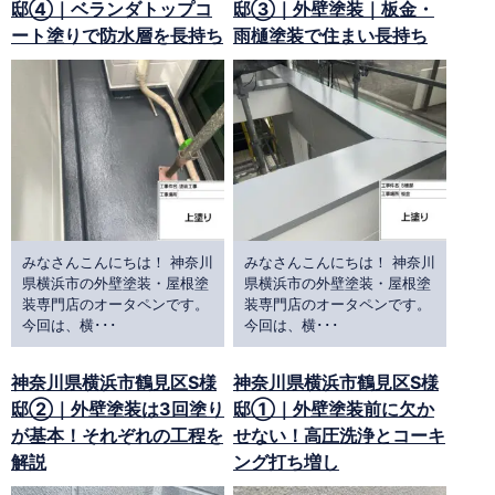
邸④｜ベランダトップコ
邸③｜外壁塗装｜板金・
ート塗りで防水層を長持ち
雨樋塗装で住まい長持ち
みなさんこんにちは！ 神奈川
みなさんこんにちは！ 神奈川
県横浜市の外壁塗装・屋根塗
県横浜市の外壁塗装・屋根塗
装専門店のオータペンです。
装専門店のオータペンです。
今回は、横･･･
今回は、横･･･
神奈川県横浜市鶴見区S様
神奈川県横浜市鶴見区S様
邸②｜外壁塗装は3回塗り
邸①｜外壁塗装前に欠か
が基本！それぞれの工程を
せない！高圧洗浄とコーキ
解説
ング打ち増し