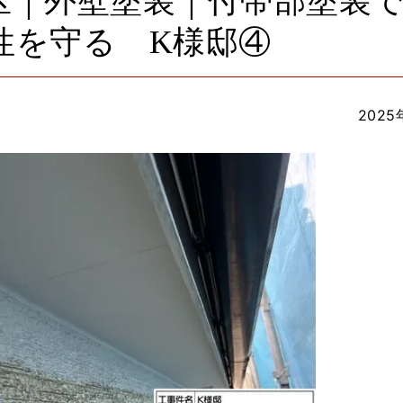
区｜外壁塗装｜付帯部塗装
性を守る K様邸④
2025