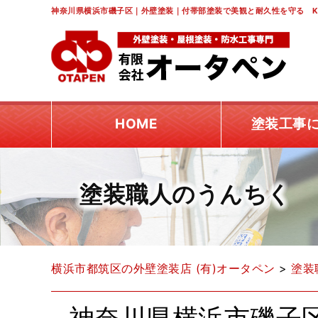
神奈川県横浜市磯子区｜外壁塗装｜付帯部塗装で美観と耐久性を守る K
HOME
塗装工事
塗装職人のうんちく
横浜市都筑区の外壁塗装店 (有)オータペン
>
塗装