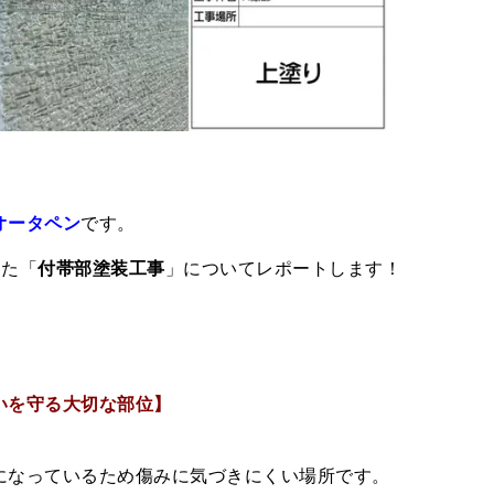
オータペン
です。
った「
付帯部塗装工事
」についてレポートします！
いを守る大切な部位】
になっているため傷みに気づきにくい場所です。