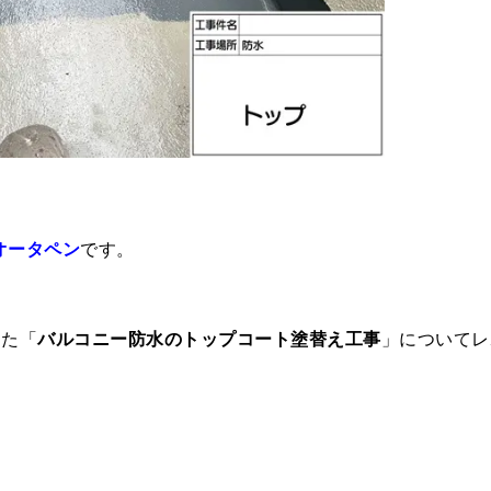
オータペン
です。
った「
バルコニー防水のトップコート塗替え工事
」についてレ