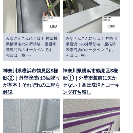
みなさんこんにちは！ 神奈川
みなさんこんにちは！ 神奈川
県横浜市の外壁塗装・屋根塗
県横浜市の外壁塗装・屋根塗
装専門店のオータペンです。
装専門店のオータペンです。
今回は、横･･･
今回は、横･･･
神奈川県横浜市鶴見区S様
神奈川県横浜市鶴見区S様
邸②｜外壁塗装は3回塗り
邸①｜外壁塗装前に欠か
が基本！それぞれの工程を
せない！高圧洗浄とコーキ
解説
ング打ち増し