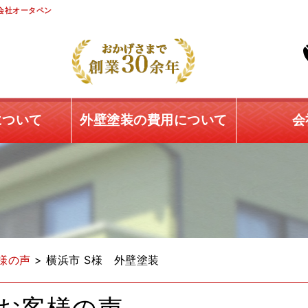
会社オータペン
について
外壁塗装の費用について
会
様の声
>
横浜市 S様 外壁塗装