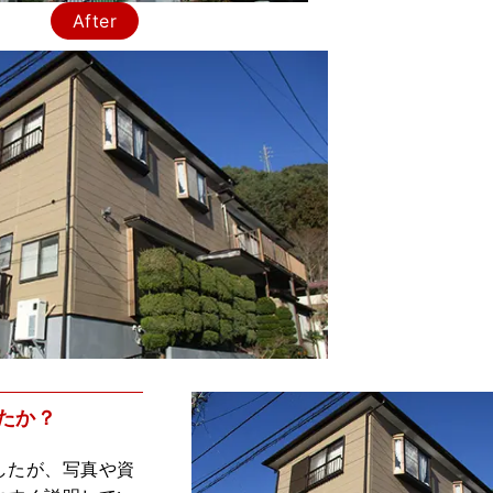
After
たか？
したが、写真や資