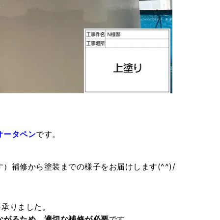
オータペン
です。
。
）補修から塗装までの様子をお届けします(^^)/
を承りました。
ながるため、適切な補修が必要
です。