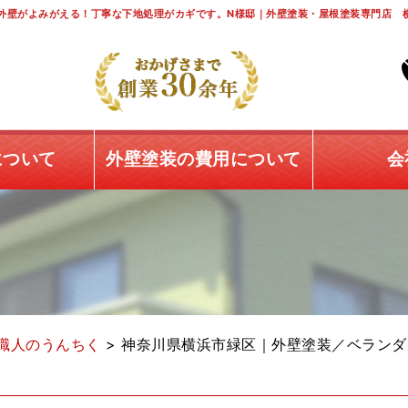
外壁がよみがえる！丁寧な下地処理がカギです。N様邸｜外壁塗装・屋根塗装専門店 横
について
外壁塗装の費用について
会
職人のうんちく
>
神奈川県横浜市緑区｜外壁塗装／ベラン