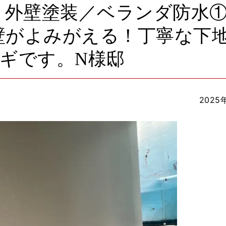
｜外壁塗装／ベランダ防水
壁がよみがえる！丁寧な下
ギです。N様邸
2025