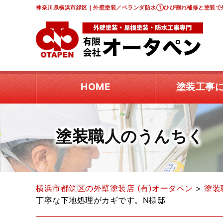
神奈川県横浜市緑区｜外壁塗装／ベランダ防水①ひび割れ補修と塗装で
HOME
塗装工事
塗装職人のうんちく
横浜市都筑区の外壁塗装店 (有)オータペン
>
塗装
丁寧な下地処理がカギです。N様邸