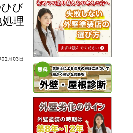
①ひび
地処理
年02月03日