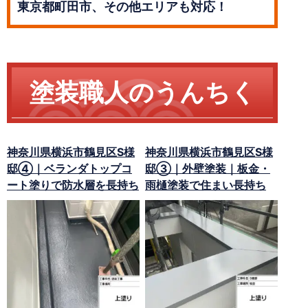
東京都町田市、その他エリアも対応！
塗装職人のうんちく
神奈川県横浜市鶴見区S様
神奈川県横浜市鶴見区S様
邸④｜ベランダトップコ
邸③｜外壁塗装｜板金・
ート塗りで防水層を長持ち
雨樋塗装で住まい長持ち