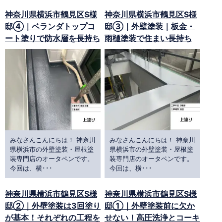
神奈川県横浜市鶴見区S様
神奈川県横浜市鶴見区S様
邸④｜ベランダトップコ
邸③｜外壁塗装｜板金・
ート塗りで防水層を長持ち
雨樋塗装で住まい長持ち
みなさんこんにちは！ 神奈川
みなさんこんにちは！ 神奈川
県横浜市の外壁塗装・屋根塗
県横浜市の外壁塗装・屋根塗
装専門店のオータペンです。
装専門店のオータペンです。
今回は、横･･･
今回は、横･･･
神奈川県横浜市鶴見区S様
神奈川県横浜市鶴見区S様
邸②｜外壁塗装は3回塗り
邸①｜外壁塗装前に欠か
が基本！それぞれの工程を
せない！高圧洗浄とコーキ