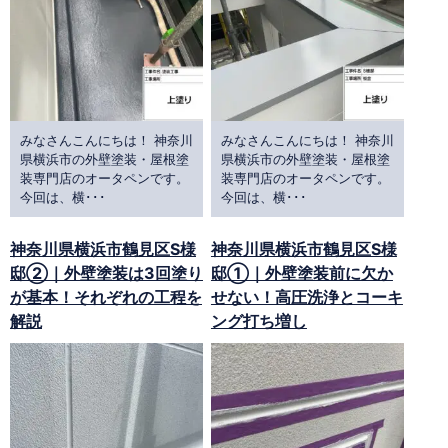
みなさんこんにちは！ 神奈川
みなさんこんにちは！ 神奈川
県横浜市の外壁塗装・屋根塗
県横浜市の外壁塗装・屋根塗
装専門店のオータペンです。
装専門店のオータペンです。
今回は、横･･･
今回は、横･･･
神奈川県横浜市鶴見区S様
神奈川県横浜市鶴見区S様
邸②｜外壁塗装は3回塗り
邸①｜外壁塗装前に欠か
が基本！それぞれの工程を
せない！高圧洗浄とコーキ
解説
ング打ち増し