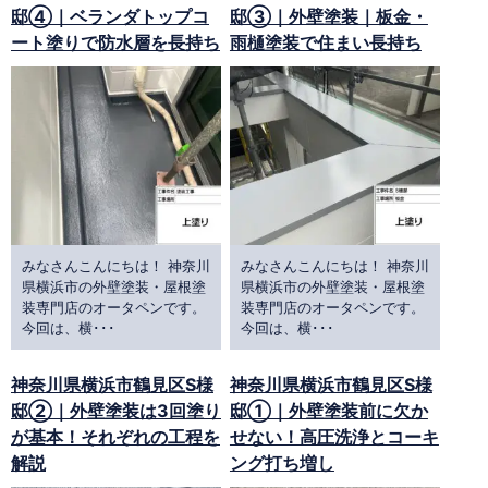
邸④｜ベランダトップコ
邸③｜外壁塗装｜板金・
ート塗りで防水層を長持ち
雨樋塗装で住まい長持ち
みなさんこんにちは！ 神奈川
みなさんこんにちは！ 神奈川
県横浜市の外壁塗装・屋根塗
県横浜市の外壁塗装・屋根塗
装専門店のオータペンです。
装専門店のオータペンです。
今回は、横･･･
今回は、横･･･
神奈川県横浜市鶴見区S様
神奈川県横浜市鶴見区S様
邸②｜外壁塗装は3回塗り
邸①｜外壁塗装前に欠か
が基本！それぞれの工程を
せない！高圧洗浄とコーキ
解説
ング打ち増し