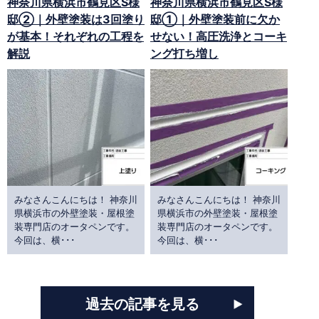
神奈川県横浜市鶴見区S様
神奈川県横浜市鶴見区S様
邸②｜外壁塗装は3回塗り
邸①｜外壁塗装前に欠か
が基本！それぞれの工程を
せない！高圧洗浄とコーキ
解説
ング打ち増し
みなさんこんにちは！ 神奈川
みなさんこんにちは！ 神奈川
県横浜市の外壁塗装・屋根塗
県横浜市の外壁塗装・屋根塗
装専門店のオータペンです。
装専門店のオータペンです。
今回は、横･･･
今回は、横･･･
過去の記事を見る