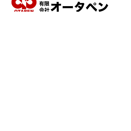
神奈川県横浜市都筑区大棚町604
点検・調査・お見積り・ご相談など
土日祝も対応します！
HOME
こんな症状が出たら
はじめて外壁塗装する方へ
塗装業者選びのポイント
職人の無料診断
外壁塗装
屋根塗装