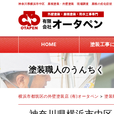
神奈川県横浜市中区 屋根塗装・外壁塗装 現場調査 屋根の劣化症状 
HOME
塗装工事
塗装職人のうんちく
横浜市都筑区の外壁塗装店 (有)オータペン
>
塗装