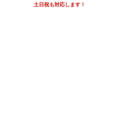
神奈川県横浜市都筑区大棚町604
点検・調査・お見積り・ご相談など
土日祝も対応します！
HOME
こんな症状が出たら
はじめて外壁塗装する方へ
塗装業者選びのポイント
職人の無料診断
外壁塗装
屋根塗装
防水工事