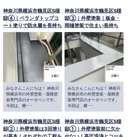
神奈川県横浜市鶴見区S様
神奈川県横浜市鶴見区S様
邸④｜ベランダトップコ
邸③｜外壁塗装｜板金・
ート塗りで防水層を長持ち
雨樋塗装で住まい長持ち
みなさんこんにちは！ 神奈川
みなさんこんにちは！ 神奈川
県横浜市の外壁塗装・屋根塗
県横浜市の外壁塗装・屋根塗
装専門店のオータペンです。
装専門店のオータペンです。
今回は、横･･･
今回は、横･･･
神奈川県横浜市鶴見区S様
神奈川県横浜市鶴見区S様
邸②｜外壁塗装は3回塗り
邸①｜外壁塗装前に欠か
が基本！それぞれの工程を
せない！高圧洗浄とコーキ