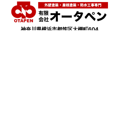
神奈川県横浜市都筑区大棚町604
点検・調査・お見積り・ご相談など
土日祝も対応します！
HOME
こんな症状が出たら
はじめて外壁塗装する方へ
塗装業者選びのポイント
職人の無料診断
外壁塗装