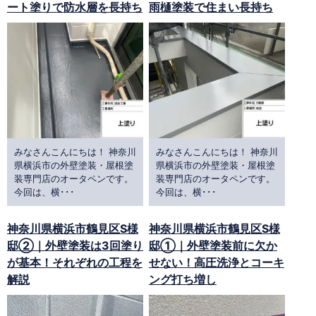
ート塗りで防水層を長持ち
雨樋塗装で住まい長持ち
みなさんこんにちは！ 神奈川
みなさんこんにちは！ 神奈川
県横浜市の外壁塗装・屋根塗
県横浜市の外壁塗装・屋根塗
装専門店のオータペンです。
装専門店のオータペンです。
今回は、横･･･
今回は、横･･･
神奈川県横浜市鶴見区S様
神奈川県横浜市鶴見区S様
邸②｜外壁塗装は3回塗り
邸①｜外壁塗装前に欠か
が基本！それぞれの工程を
せない！高圧洗浄とコーキ
解説
ング打ち増し