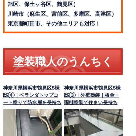
旭区、保土ヶ谷区、鶴見区）
川崎市（麻生区、宮前区、多摩区、高津区）
東京都町田市、その他エリアも対応！
塗装職人のうんちく
神奈川県横浜市鶴見区S様
神奈川県横浜市鶴見区S様
邸④｜ベランダトップコ
邸③｜外壁塗装｜板金・
ート塗りで防水層を長持ち
雨樋塗装で住まい長持ち