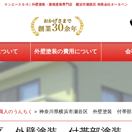
 ケンエースＧ-Ⅱ｜外壁塗装・屋根塗装専門店 横浜市都筑区 有限会社オータペン
について
外壁塗装の費用について
会
職人のうんちく
>
神奈川県横浜市瀬谷区 外壁塗装 付帯部