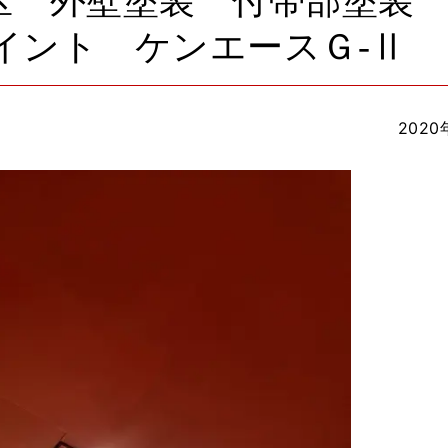
区 外壁塗装 付帯部塗装
イント ケンエースＧ-Ⅱ
2020