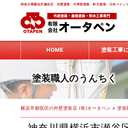
神奈川県横浜市瀬谷区 外壁塗装 付帯部塗装 軒天塗装 日本ペイント
HOME
塗装工事
塗装職人のうんちく
横浜市都筑区の外壁塗装店 (有)オータペン
>
塗装