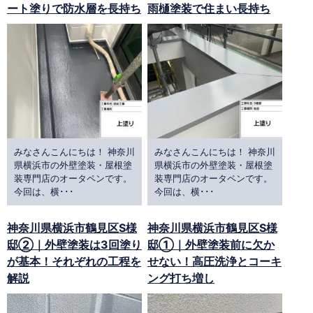
ート塗りで防水層を長持ち
雨樋塗装で住まい長持ち
みなさんこんにちは！ 神奈川
みなさんこんにちは！ 神奈川
県横浜市の外壁塗装・屋根塗
県横浜市の外壁塗装・屋根塗
装専門店のオータペンです。
装専門店のオータペンです。
今回は、横･･･
今回は、横･･･
神奈川県横浜市鶴見区S様
神奈川県横浜市鶴見区S様
邸②｜外壁塗装は3回塗り
邸①｜外壁塗装前に欠か
が基本！それぞれの工程を
せない！高圧洗浄とコーキ
解説
ング打ち増し