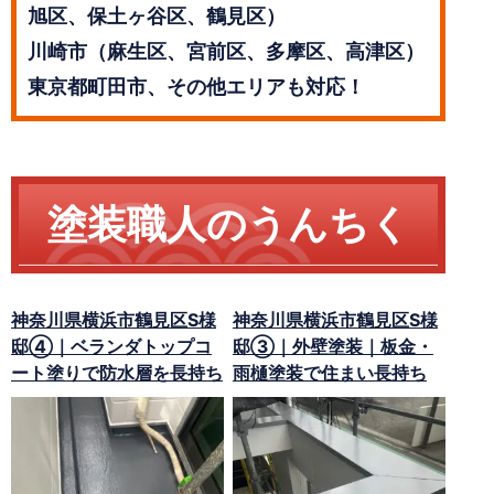
旭区、保土ヶ谷区、鶴見区）
川崎市（麻生区、宮前区、多摩区、高津区）
東京都町田市、その他エリアも対応！
塗装職人のうんちく
神奈川県横浜市鶴見区S様
神奈川県横浜市鶴見区S様
邸④｜ベランダトップコ
邸③｜外壁塗装｜板金・
ート塗りで防水層を長持ち
雨樋塗装で住まい長持ち