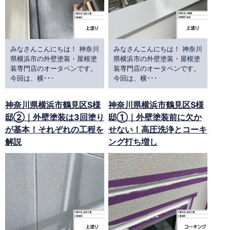
みなさんこんにちは！ 神奈川
みなさんこんにちは！ 神奈川
県横浜市の外壁塗装・屋根塗
県横浜市の外壁塗装・屋根塗
装専門店のオータペンです。
装専門店のオータペンです。
今回は、横･･･
今回は、横･･･
神奈川県横浜市鶴見区S様
神奈川県横浜市鶴見区S様
邸②｜外壁塗装は3回塗り
邸①｜外壁塗装前に欠か
が基本！それぞれの工程を
せない！高圧洗浄とコーキ
解説
ング打ち増し