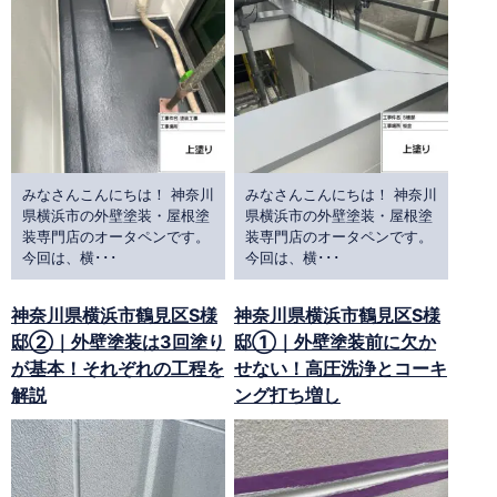
みなさんこんにちは！ 神奈川
みなさんこんにちは！ 神奈川
県横浜市の外壁塗装・屋根塗
県横浜市の外壁塗装・屋根塗
装専門店のオータペンです。
装専門店のオータペンです。
今回は、横･･･
今回は、横･･･
神奈川県横浜市鶴見区S様
神奈川県横浜市鶴見区S様
邸②｜外壁塗装は3回塗り
邸①｜外壁塗装前に欠か
が基本！それぞれの工程を
せない！高圧洗浄とコーキ
解説
ング打ち増し