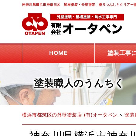
神奈川県横浜市神奈川区 屋根塗装・外壁塗装 塗りつぶしとクリアー塗
HOME
塗装工事
塗装職人のうんちく
横浜市都筑区の外壁塗装店 (有)オータペン
>
塗装