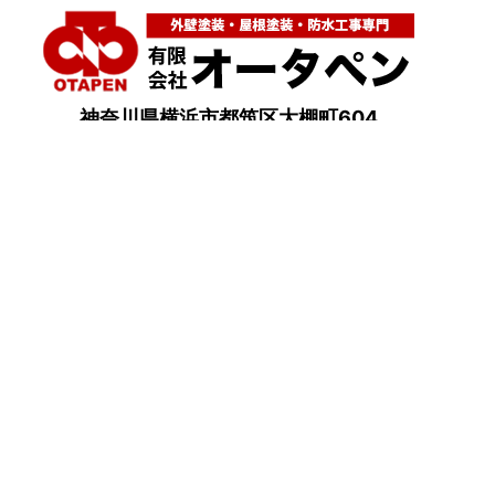
神奈川県横浜市都筑区大棚町604
点検・調査・お見積り・ご相談など
土日祝も対応します！
HOME
こんな症状が出たら
はじめて外壁塗装する方へ
塗装業者選びのポイント
職人の無料診断
外壁塗装