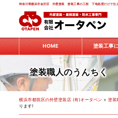
神奈川県横浜市金沢区 外壁塗装 塗装工事の工程 下地処理だけで仕上
HOME
塗装工事
塗装職人のうんちく
横浜市都筑区の外壁塗装店 (有)オータペン
>
塗装
ります!