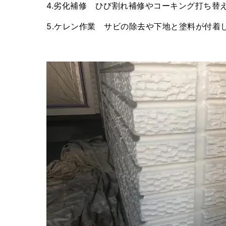
4.劣化補修 ひび割れ補修やコーキング打ち替
5.ケレン作業 サビの除去や下地と塗料が付着