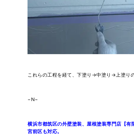
これらの工程を経て、下塗り→中塗り→上塗り
−N−
横浜市都筑区の外壁塗装、屋根塗装専門店【有
宮前区も対応。