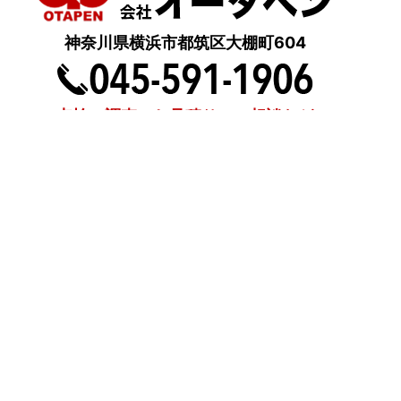
神奈川県横浜市都筑区大棚町604
点検・調査・お見積り・ご相談など
土日祝も対応します！
HOME
こんな症状が出たら
はじめて外壁塗装する方へ
塗装業者選びのポイント
職人の無料診断
外壁塗装
屋根塗装