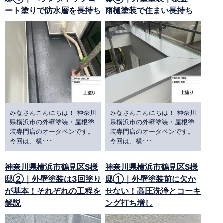
ート塗りで防水層を長持ち
雨樋塗装で住まい長持ち
みなさんこんにちは！ 神奈川
みなさんこんにちは！ 神奈川
県横浜市の外壁塗装・屋根塗
県横浜市の外壁塗装・屋根塗
装専門店のオータペンです。
装専門店のオータペンです。
今回は、横･･･
今回は、横･･･
神奈川県横浜市鶴見区S様
神奈川県横浜市鶴見区S様
邸②｜外壁塗装は3回塗り
邸①｜外壁塗装前に欠か
が基本！それぞれの工程を
せない！高圧洗浄とコーキ
解説
ング打ち増し