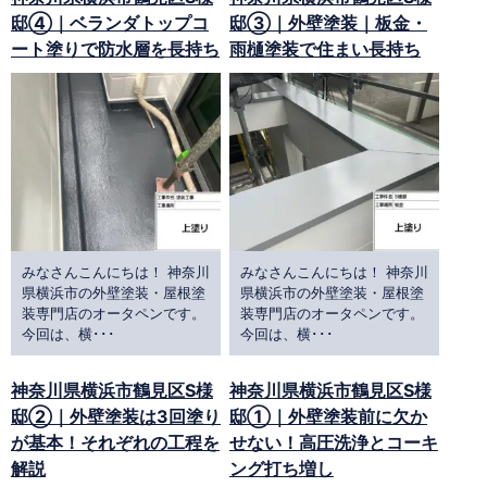
邸④｜ベランダトップコ
邸③｜外壁塗装｜板金・
ート塗りで防水層を長持ち
雨樋塗装で住まい長持ち
みなさんこんにちは！ 神奈川
みなさんこんにちは！ 神奈川
県横浜市の外壁塗装・屋根塗
県横浜市の外壁塗装・屋根塗
装専門店のオータペンです。
装専門店のオータペンです。
今回は、横･･･
今回は、横･･･
神奈川県横浜市鶴見区S様
神奈川県横浜市鶴見区S様
邸②｜外壁塗装は3回塗り
邸①｜外壁塗装前に欠か
が基本！それぞれの工程を
せない！高圧洗浄とコーキ
解説
ング打ち増し