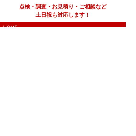
点検・調査・お見積り・ご相談など
土日祝も対応します！
HOME
こんな症状が出たら
はじめて外壁塗装する方へ
塗装業者選びのポイント
職人の無料診断
外壁塗装
屋根塗装
防水工事
漆喰工事
コーキングについて