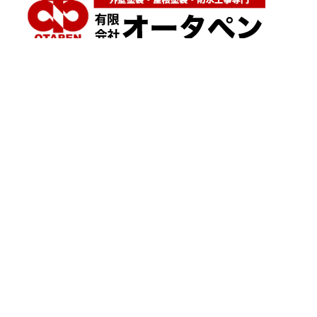
神奈川県横浜市都筑区大棚町604
点検・調査・お見積り・ご相談など
土日祝も対応します！
HOME
こんな症状が出たら
はじめて外壁塗装する方へ
塗装業者選びのポイント
職人の無料診断
外壁塗装